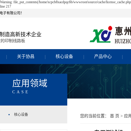
Warning: file_put_contents(/home/xcpcb8xacdpqc6b/wwwroot/source/cache/license_cache.php)
line 217
电子有限公司！
制造高新技术企业
度的印制线路板
关于协昌
核心设备
产品中心
应用领域
CASE
核心设备
您的当前位置：
首 页
>
应