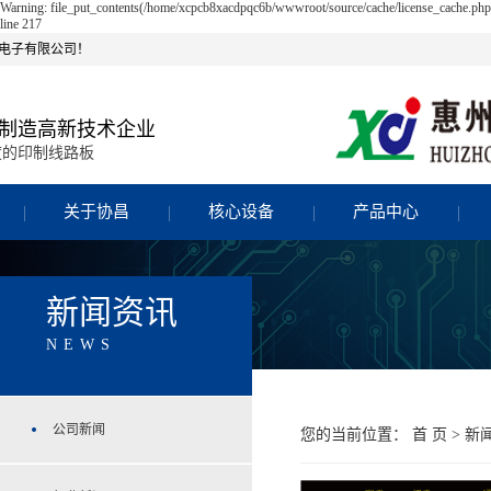
Warning: file_put_contents(/home/xcpcb8xacdpqc6b/wwwroot/source/cache/license_cache.php)
line 217
电子有限公司！
制造高新技术企业
度的印制线路板
关于协昌
核心设备
产品中心
新闻资讯
NEWS
公司新闻
您的当前位置：
首 页
>
新