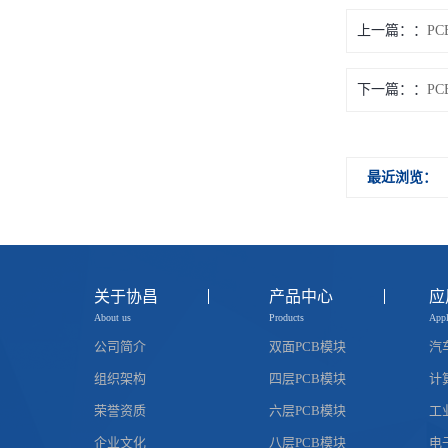
上一篇：
P
下一篇：
P
最近浏览：
关于协昌
产品中心
应
About us
Products
Appl
公司简介
双面PCB模块
汽
组织架构
四层PCB模块
计
荣誉资质
六层PCB模块
工
企业文化
八层PCB模块
电