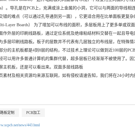
via）。导孔是在PCB上，充满或涂上金属的小洞，它可以与两面的导线
交错的难点（可以通过孔导通到另一面），它更适合用在比单面板更复杂
lti-Layer Boards） 为了增加可以布线的面积，多层板用上了更
面作外层的印刷线路板，通过定位系统及绝缘粘结材料交替在一起且导电
为多层印刷线路板。板子的层数并不代表有几层独立的布线层，在特殊情
部分的主机板都是4到8层的结构，不过技术上理论可以做到近100层的P
经可以用许多普通计算机的集群代替，超多层板已经渐渐不被使用了。因
察主机板，还是可以看出来。双面多层线路板
页素材及相关资源均来源互联网，如有侵权请速告知，我们将在24小时内
路板定制
PCB加工
ww.xcpcb.net/news/443.html