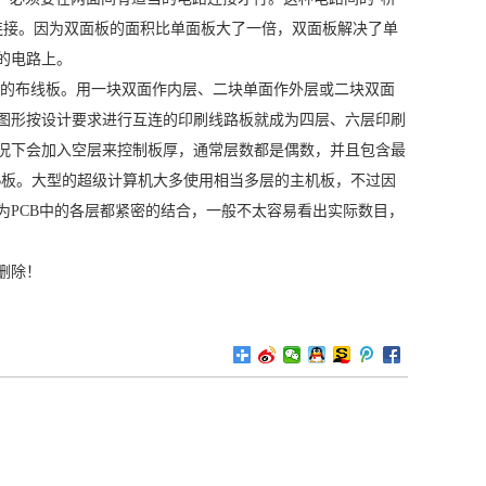
相连接。因为双面板的面积比单面板大了一倍，双面板解决了单
的电路上。
多单或双面的布线板。用一块双面作内层、二块单面作外层或二块双面
图形按设计要求进行互连的印刷线路板就成为四层、六层印刷
况下会加入空层来控制板厚，通常层数都是偶数，并且包含最
CB板。大型的超级计算机大多使用相当多层的主机板，不过因
为PCB中的各层都紧密的结合，一般不太容易看出实际数目，
删除！