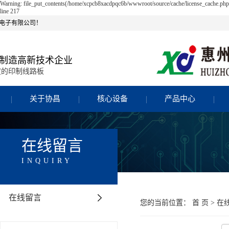
Warning: file_put_contents(/home/xcpcb8xacdpqc6b/wwwroot/source/cache/license_cache.php)
line 217
电子有限公司！
制造高新技术企业
度的印制线路板
关于协昌
核心设备
产品中心
在线留言
INQUIRY
在线留言
您的当前位置：
首 页
> 在