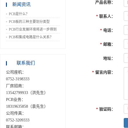
产品名称
：
新闻资讯
PCB是什么？
*
联系人
：
PCB板的三种主要划分类型
PCB行业发展环境将进一步得到
*
电话
：
改善
PCB和集成电路是什么关系？
*
邮箱
：
地址
：
联系我们
公司座机：
*
留言内容
：
0752-3198333
厂房招商：
13542799933（洪先生）
PCB业务：
18319635858（袁先生）
*
验证码
：
公司传真：
0752-3209333
联系邮箱：