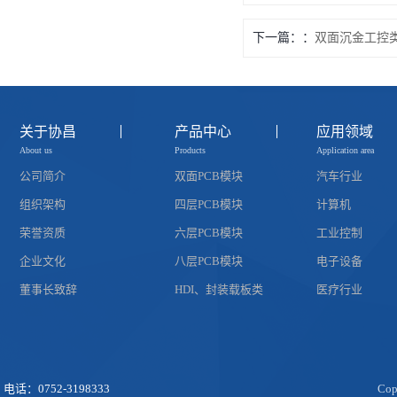
下一篇：
双面沉金工控
关于协昌
产品中心
应用领域
About us
Products
Application area
公司简介
双面PCB模块
汽车行业
组织架构
四层PCB模块
计算机
荣誉资质
六层PCB模块
工业控制
企业文化
八层PCB模块
电子设备
董事长致辞
HDI、封装载板类
医疗行业
电话：0752-3198333
Co