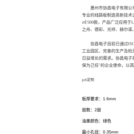
惠州市协昌电子有限公司座落
专业的线路板制造高新技术
㎡/500款，产品广泛应用
之舟、德彩、光祥、赫尔诺
协昌电子目前已通过ISO9001
工业园区、完善的生产及检
日益增长的需求。协昌电子
保为己任”的企业使命，以
pcb定制
板厚要求：1.6mm
层数：2层
油墨颜色：绿色
最小孔径：0.35mm