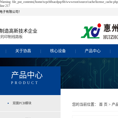
Warning: file_put_contents(/home/xcpcb8xacdpqc6b/wwwroot/source/cache/license_cache.php)
line 217
电子有限公司！
制造高新技术企业
度的印制线路板
关于协昌
核心设备
产品中心
产品中心
PRODUCT
双面PCB模块
您的当前位置：
首 页
>
产