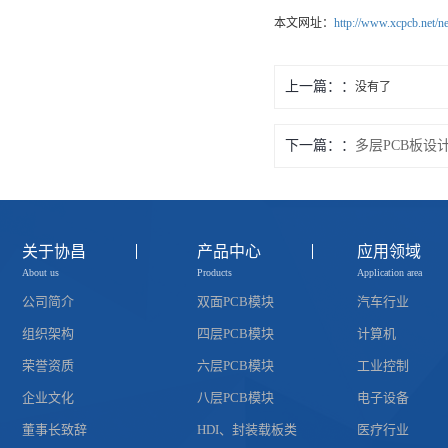
本文网址：
http://www.xcpcb.net/n
上一篇：
没有了
下一篇：
多层PCB板设
关于协昌
产品中心
应用领域
About us
Products
Application area
公司简介
双面PCB模块
汽车行业
组织架构
四层PCB模块
计算机
荣誉资质
六层PCB模块
工业控制
企业文化
八层PCB模块
电子设备
董事长致辞
HDI、封装载板类
医疗行业