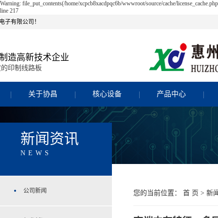
Warning: file_put_contents(/home/xcpcb8xacdpqc6b/wwwroot/source/cache/license_cache.php)
line 217
电子有限公司！
制造高新技术企业
度的印制线路板
关于协昌
核心设备
产品中心
新闻资讯
NEWS
公司新闻
您的当前位置：
首 页
>
新