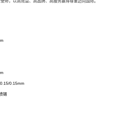
业使命，以高效益、高品牌、高服务赢得尊重迈向国际。
mm
mm
15/0.15mm
喷锡