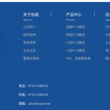
关于协昌
产品中心
应
About us
Products
Appl
公司简介
双面PCB模块
汽
组织架构
四层PCB模块
计
荣誉资质
六层PCB模块
工
企业文化
八层PCB模块
电
董事长致辞
HDI、封装载板类
医
电话：0752-3198333
传真：0752-3209333
邮箱：sales@xcpcb.net