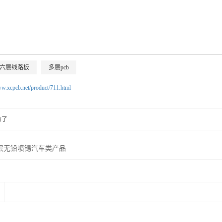
六层线路板
多层pcb
ww.xcpcb.net/product/711.html
有了
层无铅喷锡汽车类产品