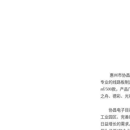
惠州市协昌电子
专业的线路板制
㎡/500款，
之舟、德彩、光
协昌电子目前已通过
工业园区、完善
日益增长的需求