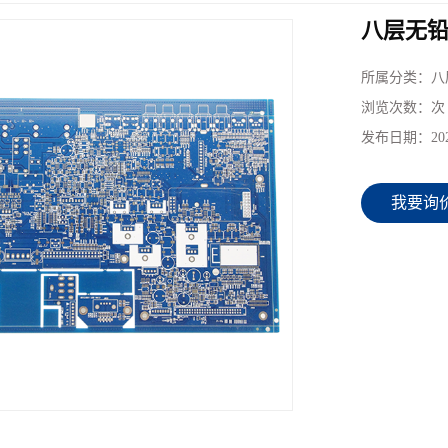
八层无
所属分类：
八
浏览次数：
次
发布日期：
20
我要询